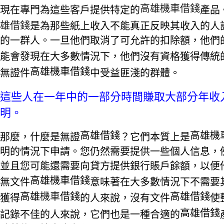
高雄機車借錢
現在專門為這些客戶提供特定的
產品
雄借錢
是為那些紙上收入不能真正反映其收入的人
的一群人。一旦他們取消了可允許的扣除額，他們
能會發現在大多數情況下，他們沒有資格獲得傳統
高雄機車借錢
無證件
中受益匪淺的群體。
這些人在一年中的一部分時間賺取大部分年收
明。
高雄借錢
高雄機
那麼，什麼是無證
？它們本質上是
明的情況下申請。您仍然需要提供一些個人信息，
並且您可能還需要向貸方提供銀行賬戶餘額，以便
高雄機車借錢
無文件
意味著在大多數情況下不需要
高雄
機車
借錢
高雄借錢
獲得
的人來說，沒有文件
使
高雄借錢
記錄不佳的人來說，它們也是一種合適的